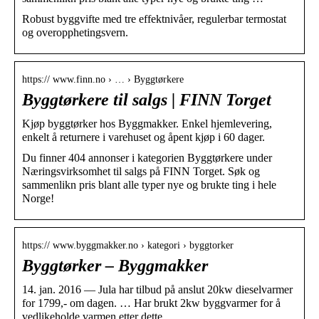
Robust byggvifte med tre effektnivåer, regulerbar termostat
og overopphetingsvern.
https:// www.finn.no › … › Byggtørkere
Byggtørkere til salgs | FINN Torget
Kjøp byggtørker hos Byggmakker. Enkel hjemlevering,
enkelt å returnere i varehuset og åpent kjøp i 60 dager.
Du finner 404 annonser i kategorien Byggtørkere under
Næringsvirksomhet til salgs på FINN Torget. Søk og
sammenlikn pris blant alle typer nye og brukte ting i hele
Norge!
https:// www.byggmakker.no › kategori › byggtorker
Byggtørker – Byggmakker
14. jan. 2016 — Jula har tilbud på anslut 20kw dieselvarmer
for 1799,- om dagen. … Har brukt 2kw byggvarmer for å
vedlikeholde varmen etter dette, …