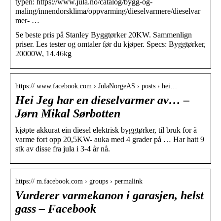
typen: https://www.jula.no/catalog/bygg-og-
maling/innendorsklima/oppvarming/dieselvarmere/dieselvar
mer- …
Se beste pris på Stanley Byggtørker 20KW. Sammenlign
priser. Les tester og omtaler før du kjøper. Specs: Byggtørker,
20000W, 14.46kg
https:// www.facebook.com › JulaNorgeAS › posts › hei…
Hei Jeg har en dieselvarmer av… –
Jørn Mikal Sørbotten
kjøpte akkurat ein diesel elektrisk byggtørker, til bruk for å
varme fort opp 20,5KW- auka med 4 grader på … Har hatt 9
stk av disse fra jula i 3-4 år nå.
https:// m.facebook.com › groups › permalink
Vurderer varmekanon i garasjen, helst
gass – Facebook