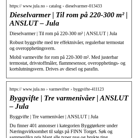
https:// www.jula.no › catalog › dieselvarmer-013433
Dieselvarmer | Til rom på 220-300 m² |
ANSLUT – Jula
Dieselvarmer | Til rom på 220-300 m² | ANSLUT | Jula
Robust byggvifte med tre effektnivåer, regulerbar termostat
og overopphetingsvern.
Mobil varmevifte for rom på 220-300 m². Med justerbar
termostat, drivstoffmåler, flammesensor, overopphetings- og
kortslutningsvern. Drives av diesel og parafin.
https:// www.jula.no › varmevifter › byggvifte-411123
Byggvifte | Tre varmenivåer | ANSLUT
– Jula
Byggvifte | Tre varmenivåer | ANSLUT | Jula
Du finner 401 annonser i kategorien Byggtørkere under
Næringsvirksomhet til salgs på FINN Torget. Søk og
sammenlikn pris blant alle typer nye og brukte ting …