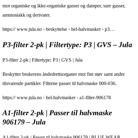
mot organiske og ikke-organiske gasser og damper, sure gasser,
ammoniakk og derivater.
https:// www.jula.no › beskyttelse › hel-halvmasker › p3…
P3-filter 2-pk | Filtertype: P3 | GVS – Jula
P3-filter 2-pk | Filtertype: P3 | GVS | Jula
Beskytter brukerens åndedrettsorganer mot fint støv samt andre
tilsvarende partikler. Filtrene passer til halvmaske 000-036.
https:// www.jula.no › hel-halvmasker › a1-filter-906178
A1-filter 2-pk | Passer til halvmaske
906179 – Jula
A1-filter 2-pk | Passer til halvmaske 906179 | BLUE WEAR