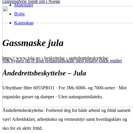
campingferie rundt om i Norge
Materialer
Bolig
Kunnskap
Gassmaske jula
https:// www.jula.no › beskyttelse › andedrettsbeskyttelse
Slik bygger du et godt restaurantlokale med relativt enkle midler
Åndedrettsbeskyttelse – Jula
Utbyttbare filter 6055PRO1 · For 3Ms 6000- og 7000-serier · Mot
organiske gasser og damper · Uten naturgummilateks.
Åndedrettsbeskyttelse. Forbered deg for både arbeid og fritid uansett
vær! Arbeidsklær, arbeidssko og verneutstyr samt hverdagsklær og
sko for en aktiv fritid.