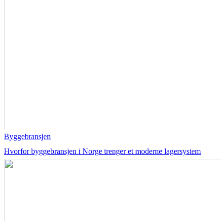
Byggebransjen
Hvorfor byggebransjen i Norge trenger et moderne lagersystem