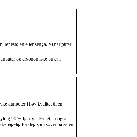
, lenestolen eller senga. Vi har puter
dunputer og ergonomiske puter i
ke dunputer i høy kvalitet til en
g 90 % fjærfyll. Fyllet lar også
re behagelig for deg som sover på siden