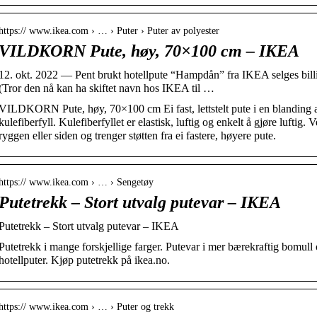
https:// www.ikea.com › … › Puter › Puter av polyester
VILDKORN Pute, høy, 70×100 cm – IKEA
12. okt. 2022 — Pent brukt hotellpute “Hampdån” fra IKEA selges billig
(Tror den nå kan ha skiftet navn hos IKEA til …
VILDKORN Pute, høy, 70×100 cm Ei fast, lettstelt pute i en blanding 
kulefiberfyll. Kulefiberfyllet er elastisk, luftig og enkelt å gjøre luftig
ryggen eller siden og trenger støtten fra ei fastere, høyere pute.
https:// www.ikea.com › … › Sengetøy
Putetrekk – Stort utvalg putevar – IKEA
Putetrekk – Stort utvalg putevar – IKEA
Putetrekk i mange forskjellige farger. Putevar i mer bærekraftig bomull og
hotellputer. Kjøp putetrekk på ikea.no.
https:// www.ikea.com › … › Puter og trekk