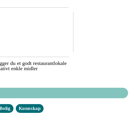
gger du et godt restaurantlokale
ativt enkle midler
Bolig
Kunnskap