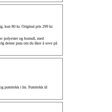
, kun 80 kr. Original pris 299 kr.
av polyester og bomull, med
. Velg denne puta om du liker å sove på
 putetrekk i lin. Putetrekk til