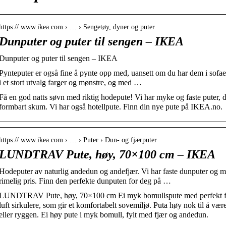
https:// www.ikea.com › … › Sengetøy, dyner og puter
Dunputer og puter til sengen – IKEA
Dunputer og puter til sengen – IKEA
Pynteputer er også fine å pynte opp med, uansett om du har dem i sofaen
i et stort utvalg farger og mønstre, og med …
Få en god natts søvn med riktig hodepute! Vi har myke og faste puter, 
formbart skum. Vi har også hotellpute. Finn din nye pute på IKEA.no.
https:// www.ikea.com › … › Puter › Dun- og fjærputer
LUNDTRAV Pute, høy, 70×100 cm – IKEA
Hodeputer av naturlig andedun og andefjær. Vi har faste dunputer og my
rimelig pris. Finn den perfekte dunputen for deg på …
LUNDTRAV Pute, høy, 70×100 cm Ei myk bomullspute med perfekt fyldi
luft sirkulere, som gir et komfortabelt sovemiljø. Puta høy nok til å væ
eller ryggen. Ei høy pute i myk bomull, fylt med fjær og andedun.