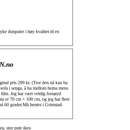
ke dunputer i høy kvalitet til en
NN.no
inal pris 299 kr. (Tror den nå kan ha
il sofa i senga, å ha mellom beina mens
 film. Jeg har vært veldig fornøyd
uta er 70 cm × 100 cm, og jeg har flere
 på 60 grader.Må hentes i Grimstad.
ea, stor pute ikea