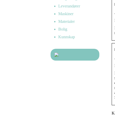
Leverandører
Maskiner
Materialer
Bolig
Kunnskap
Ke