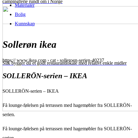
campingferie rundt om i Norge
Materialer
Bolig
Kunnskap
Sollerøn ikea
https:// www.ikea.com › cat › solleroen-serien-40237
Slik bygger du et godt restaurantlokale med relativt enkle midler
SOLLERÖN-serien – IKEA
SOLLERÖN-serien – IKEA
Få lounge-følelsen på terrassen med hagemøbler fra SOLLERÖN-
serien.
Få lounge-følelsen på terrassen med hagemøbler fra SOLLERÖN-
serien