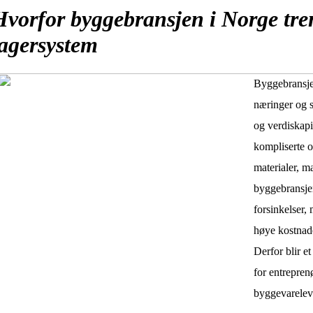
Hvorfor byggebransjen i Norge tre
lagersystem
Byggebransjen
næringer og st
og verdiskapi
kompliserte o
materialer, m
byggebransje
forsinkelser,
høye kostnade
Derfor blir 
for entrepren
byggevarelev