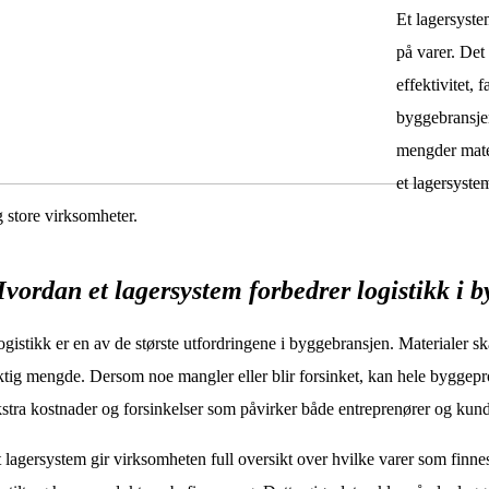
Et lagersyste
på varer. Det
effektivitet, 
byggebransjen
mengder mate
et lagersyste
 store virksomheter.
vordan et lagersystem forbedrer logistikk i 
gistikk er en av de største utfordringene i byggebransjen. Materialer skal le
ktig mengde. Dersom noe mangler eller blir forsinket, kan hele byggepros
stra kostnader og forsinkelser som påvirker både entreprenører og kund
 lagersystem gir virksomheten full oversikt over hvilke varer som finnes