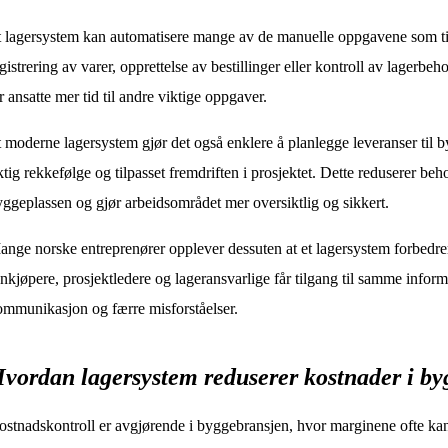
 lagersystem kan automatisere mange av de manuelle oppgavene som tid
gistrering av varer, opprettelse av bestillinger eller kontroll av lagerbeh
r ansatte mer tid til andre viktige oppgaver.
 moderne lagersystem gjør det også enklere å planlegge leveranser til b
ktig rekkefølge og tilpasset fremdriften i prosjektet. Dette reduserer be
ggeplassen og gjør arbeidsområdet mer oversiktlig og sikkert.
nge norske entreprenører opplever dessuten at et lagersystem forbedre
nkjøpere, prosjektledere og lageransvarlige får tilgang til samme info
mmunikasjon og færre misforståelser.
vordan lagersystem reduserer kostnader i b
stnadskontroll er avgjørende i byggebransjen, hvor marginene ofte kan