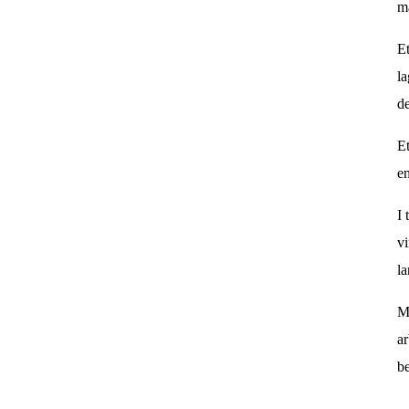
ma
Et
la
de
Et
en
I 
vi
la
Ma
ar
be