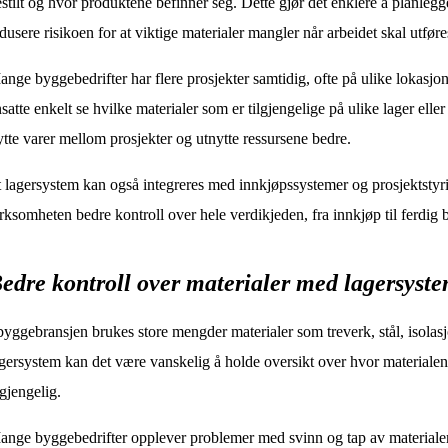
stilt og hvor produktene befinner seg. Dette gjør det enklere å planlegg
dusere risikoen for at viktige materialer mangler når arbeidet skal utføre
nge byggebedrifter har flere prosjekter samtidig, ofte på ulike lokasjon
satte enkelt se hvilke materialer som er tilgjengelige på ulike lager elle
ytte varer mellom prosjekter og utnytte ressursene bedre.
 lagersystem kan også integreres med innkjøpssystemer og prosjektstyr
rksomheten bedre kontroll over hele verdikjeden, fra innkjøp til ferdig 
edre kontroll over materialer med lagersyste
byggebransjen brukes store mengder materialer som treverk, stål, isolas
gersystem kan det være vanskelig å holde oversikt over hvor materiale
lgjengelig.
nge byggebedrifter opplever problemer med svinn og tap av materialer. 