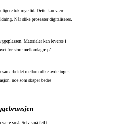
ligere tok mye tid. Dette kan være
oldning. Når slike prosesser digitaliseres,
yggeplassen. Materialer kan leveres i
hovet for store mellomlagre på
r samarbeidet mellom ulike avdelinger.
rmasjon, noe som skaper bedre
yggebransjen
 være små. Selv små feil i