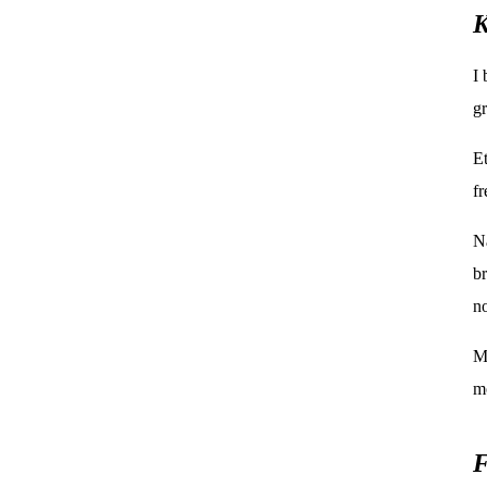
K
I 
gr
Et
fr
Nå
br
no
Ma
mo
F