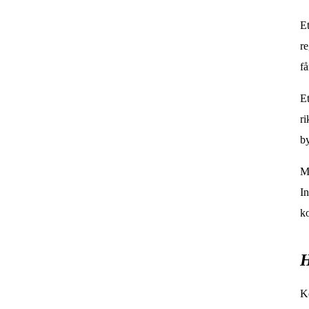
Et
re
få
Et
ri
by
Ma
In
ko
H
Ko