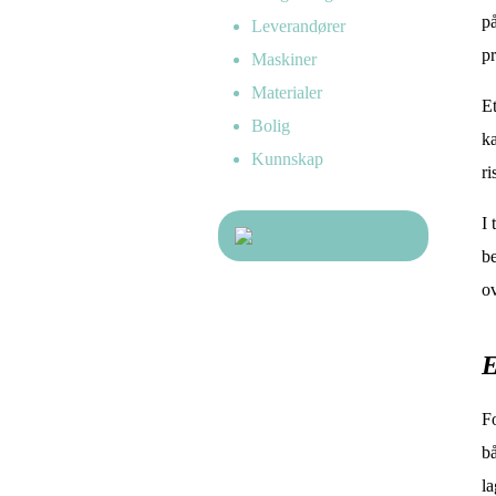
på
Leverandører
pr
Maskiner
Materialer
Et
Bolig
ka
Kunnskap
ri
I 
be
ov
E
Fo
bå
la