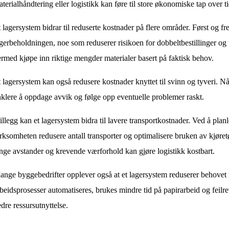
terialhåndtering eller logistikk kan føre til store økonomiske tap over ti
 lagersystem bidrar til reduserte kostnader på flere områder. Først og fr
gerbeholdningen, noe som reduserer risikoen for dobbeltbestillinger o
rmed kjøpe inn riktige mengder materialer basert på faktisk behov.
 lagersystem kan også redusere kostnader knyttet til svinn og tyveri. Når a
klere å oppdage avvik og følge opp eventuelle problemer raskt.
tillegg kan et lagersystem bidra til lavere transportkostnader. Ved å pla
rksomheten redusere antall transporter og optimalisere bruken av kjøretø
nge avstander og krevende værforhold kan gjøre logistikk kostbart.
nge byggebedrifter opplever også at et lagersystem reduserer behovet 
beidsprosesser automatiseres, brukes mindre tid på papirarbeid og feilret
dre ressursutnyttelse.