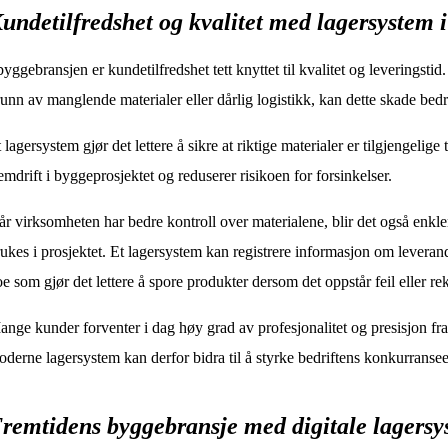
undetilfredshet og kvalitet med lagersystem 
byggebransjen er kundetilfredshet tett knyttet til kvalitet og leveringstid
unn av manglende materialer eller dårlig logistikk, kan dette skade be
 lagersystem gjør det lettere å sikre at riktige materialer er tilgjengelige ti
emdrift i byggeprosjektet og reduserer risikoen for forsinkelser.
r virksomheten har bedre kontroll over materialene, blir det også enkle
ukes i prosjektet. Et lagersystem kan registrere informasjon om levera
e som gjør det lettere å spore produkter dersom det oppstår feil eller re
nge kunder forventer i dag høy grad av profesjonalitet og presisjon fr
derne lagersystem kan derfor bidra til å styrke bedriftens konkurranse
remtidens byggebransje med digitale lagersy