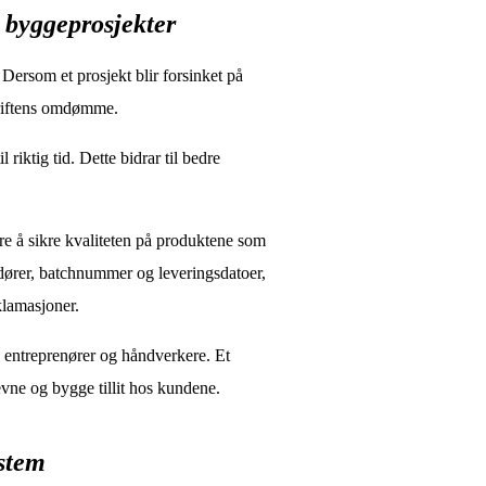
i byggeprosjekter
. Dersom et prosjekt blir forsinket på
driftens omdømme.
l riktig tid. Dette bidrar til bedre
re å sikre kvaliteten på produktene som
ndører, batchnummer og leveringsdatoer,
klamasjoner.
a entreprenører og håndverkere. Et
evne og bygge tillit hos kundene.
stem