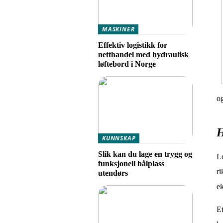
MASKINER
Effektiv logistikk for
netthandel med hydraulisk
løftebord i Norge
og
H
KUNNSKAP
Slik kan du lage en trygg og
Lo
funksjonell bålplass
ri
utendørs
ek
Et