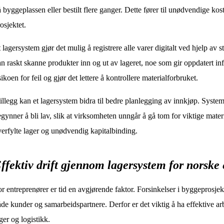
 byggeplassen eller bestilt flere ganger. Dette fører til unødvendige k
osjektet.
 lagersystem gjør det mulig å registrere alle varer digitalt ved hjelp av
n raskt skanne produkter inn og ut av lageret, noe som gir oppdatert in
sikoen for feil og gjør det lettere å kontrollere materialforbruket.
tillegg kan et lagersystem bidra til bedre planlegging av innkjøp. Syste
gynner å bli lav, slik at virksomheten unngår å gå tom for viktige materi
erfylte lager og unødvendig kapitalbinding.
ffektiv drift gjennom lagersystem for norske
r entreprenører er tid en avgjørende faktor. Forsinkelser i byggeprosjek
de kunder og samarbeidspartnere. Derfor er det viktig å ha effektive ar
ger og logistikk.