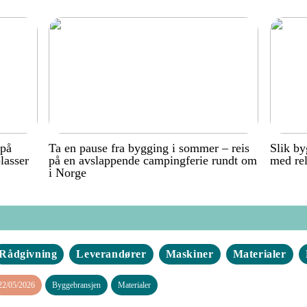
 på
Ta en pause fra bygging i sommer – reis
Slik by
lasser
på en avslappende campingferie rundt om
med rel
i Norge
Rådgivning
Leverandører
Maskiner
Materialer
22/05/2026
Byggebransjen
Materialer