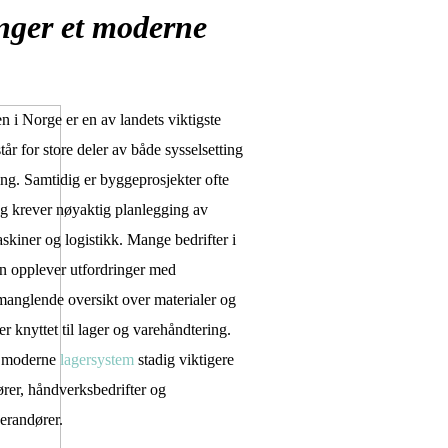
nger et moderne
 i Norge er en av landets viktigste
år for store deler av både sysselsetting
ng. Samtidig er byggeprosjekter ofte
g krever nøyaktig planlegging av
askiner og logistikk. Mange bedrifter i
n opplever utfordringer med
 manglende oversikt over materialer og
r knyttet til lager og varehåndtering.
et moderne
lagersystem
stadig viktigere
ører, håndverksbedrifter og
erandører.