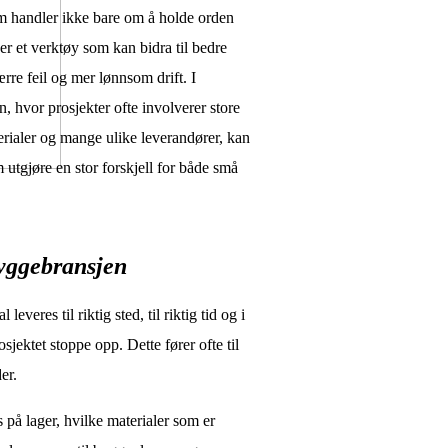
m handler ikke bare om å holde orden
 er et verktøy som kan bidra til bedre
færre feil og mer lønnsom drift. I
, hvor prosjekter ofte involverer store
rialer og mange ulike leverandører, kan
m utgjøre en stor forskjell for både små
byggebransjen
veres til riktig sted, til riktig tid og i
jektet stoppe opp. Dette fører ofte til
er.
 på lager, hvilke materialer som er