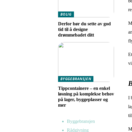
be
re
BOLIG
Ma
Derfor bør du sette av god
tid til å designe
an
drømmebadet ditt
fl
Et
vi
BYGGEBRANSJEN
B
Tippcontainere – en enkel
løsning på komplekse behov
I 
på lager, byggeplasser og
mer
la
ti
Byggebransjen
Ma
Rådgivning